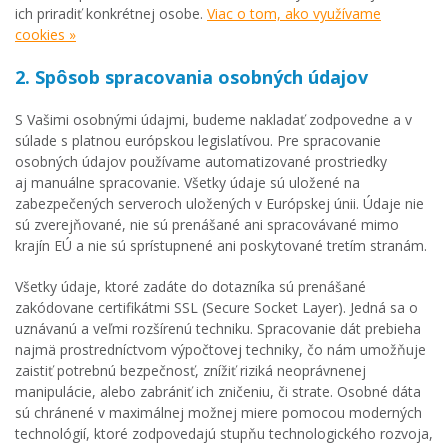
ich priradiť konkrétnej osobe.
Viac o tom, ako využívame
cookies »
2. Spôsob spracovania osobných údajov
S Vašimi osobnými údajmi, budeme nakladať zodpovedne a v
súlade s platnou európskou legislatívou. Pre spracovanie
osobných údajov používame automatizované prostriedky
aj manuálne spracovanie. Všetky údaje sú uložené na
zabezpečených serveroch uložených v Európskej únii. Údaje nie
sú zverejňované, nie sú prenášané ani spracovávané mimo
krajín EÚ a nie sú sprístupnené ani poskytované tretím stranám.
Všetky údaje, ktoré zadáte do dotazníka sú prenášané
zakódovane certifikátmi SSL (Secure Socket Layer). Jedná sa o
uznávanú a veľmi rozšírenú techniku. Spracovanie dát prebieha
najmä prostredníctvom výpočtovej techniky, čo nám umožňuje
zaistiť potrebnú bezpečnosť, znížiť riziká neoprávnenej
manipulácie, alebo zabrániť ich zničeniu, či strate. Osobné dáta
sú chránené v maximálnej možnej miere pomocou moderných
technológií, ktoré zodpovedajú stupňu technologického rozvoja,