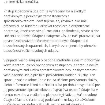
a miere rizika zneužitia.
Prístup k osobným údajom je vyhradený iba niekoľkým
oprávneným a poučeným zamestnancom a
sprostredkovateľom. Zaväzujeme sa, rovnako ako naši
pracovníci, že budeme udržiavať technické a organizačné
opatrenia, ktoré zamedzujú zneužitiu, poškodeniu, strate alebo
zničeniu osobných údajov. Uisťujeme vás, že naši pracovníci, sú
povinní zachovávať mlčanlivosť o osobných údajoch a o
bezpečnostných opatreniach, ktorých zverejnenie by ohrozilo
bezpečnosť vašich osobných údajov.
V prípade vášho záujmu o osobné stretnutie s naším odborným
konzultantom, alebo obchodným zástupcom, a tento je naším
oprávneným zmluvným sprostredkovateľom, poskytneme mu
vaše osobné údaje pre účel poskytnutia žiadanej služby. Ten
spracuje vaše osobné údaje iba za účelom poskytnutia služby,
alebo informácie ktorú ste žiadali a iba po dobu nevyhnutnú pre
jej poskytnutie. Sprostredkovateľ spracúva osobné údaje iba v
tomto rozsahu a v súlade a platnou legislatívou. Vaše osobné
údaje súčasne chránime aj podpísaním zmluvy so záväzkom
mlčanlivosti po dobu platnosti, ako aj po jej skončení.