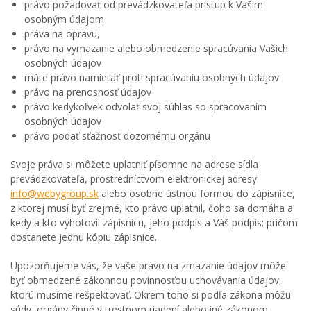
právo požadovať od prevádzkovateľa prístup k Vaším
osobným údajom
práva na opravu,
právo na vymazanie alebo obmedzenie spracúvania Vašich
osobných údajov
máte právo namietať proti spracúvaniu osobných údajov
právo na prenosnosť údajov
právo kedykoľvek odvolať svoj súhlas so spracovaním
osobných údajov
právo podať sťažnosť dozornému orgánu
Svoje práva si môžete uplatniť písomne na adrese sídla
prevádzkovateľa, prostredníctvom elektronickej adresy
info@webygroup.sk
alebo osobne ústnou formou do zápisnice,
z ktorej musí byť zrejmé, kto právo uplatnil, čoho sa domáha a
kedy a kto vyhotovil zápisnicu, jeho podpis a Váš podpis; pričom
dostanete jednu kópiu zápisnice.
Upozorňujeme vás, že vaše právo na zmazanie údajov môže
byť obmedzené zákonnou povinnosťou uchovávania údajov,
ktorú musíme rešpektovať. Okrem toho si podľa zákona môžu
súdy, orgány činné v trestnom riadení alebo iné zákonom