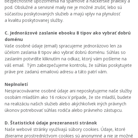
bezpečnostné upozornenia na spamové a hackerské praktiky a
pod. Obslužné a servisné maily nie je možné zrušiť, lebo sú
súčasťou poskytovaných služieb a majú vplyv na plynulosť
a kvalitu poskytovanej služby.
C. Jednorázové zaslanie ebooku 8 tipov ako vybrať dobrú
doménu
Vaše osobné údaje (email) spracujeme jednorázovo len za
účelom zaslania 8 tipov ako vybrať dobrú doménu. Súhlas so
zaslaním potvrdíte kliknutím na odkaz, ktorý vám pošleme na
váš email. Tým zabezpečujeme kontrolu, že súhlas poskytujete
práve pre zadanú emailovú adresu a táto patrí vám.
Neplnoletí
Nespracovávame osobné údaje ani neposkytujeme naše služby
osobám mladším ako 16 rokov.V prípade, že ste mladší, budete
na realizáciu našich služieb alebo akýchkoľvek iných právnych
úkonov potrebovať súhlas rodiča alebo právneho zástupcu.
D. Štatistické údaje prezeranosti stránok
Naše webové stránky využívajú súbory cookies. Údaje, ktoré
zbierame prostredníctvom cookies sú anonymné a nie je možné