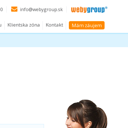
00
info@webygroup.sk
u
Klientska zóna
Kontakt
Mám záujem