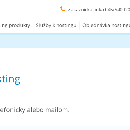
Zákaznícka linka
045/54002
ing produkty
Služby k hostingu
Objednávka hosting
ting
efonicky alebo mailom.